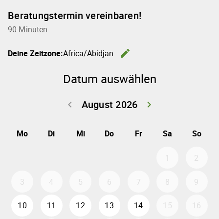
Beratungstermin vereinbaren!
90 Minuten
edit
Deine Zeitzone:
Africa/Abidjan
Zeitzone 
Datum auswählen
August 2026
keyboard_arrow_left
keyboard_arrow_right
Zurück Juli 202
Weiter
Mo
Di
Mi
Do
Fr
Sa
So
1
2
3
4
5
6
7
8
9
10
11
12
13
14
15
16