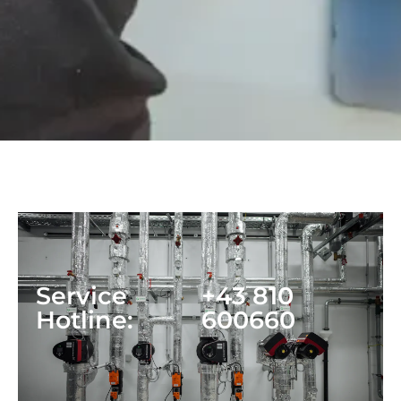
Service
+43 810
Hotline:
600660